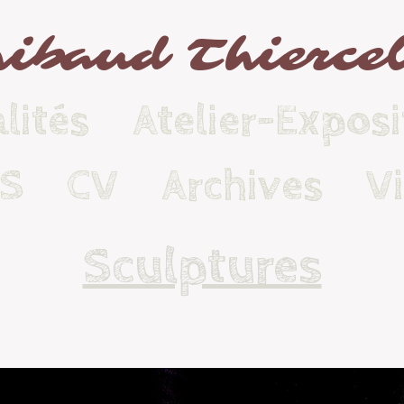
ibaud Thierce
lités
Atelier-Exposi
KS
CV
Archives
V
Sculptures