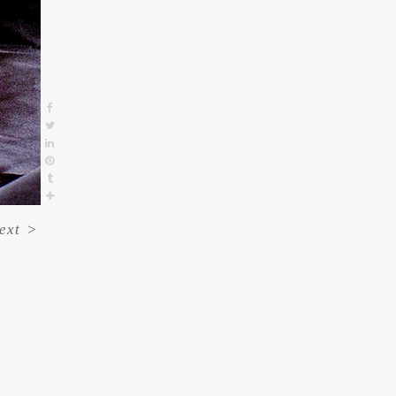
ext
>