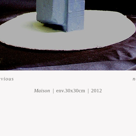
evious
n
Maison
env.30x30cm
2012