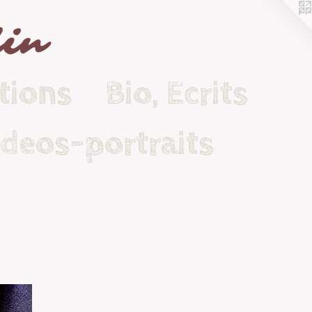
lin
tions
Bio, Ecrits
ideos-portraits