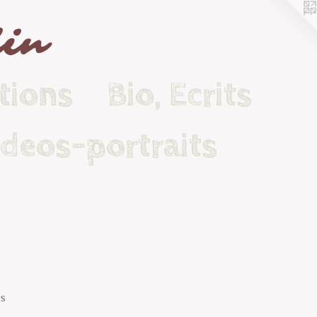
lin
tions
Bio, Ecrits
ideos-portraits
es