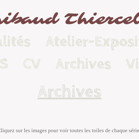
ibaud Thierce
lités
Atelier-Exposi
KS
CV
Archives
V
Archives
liquez sur les images pour voir toutes les toiles de chaque séri