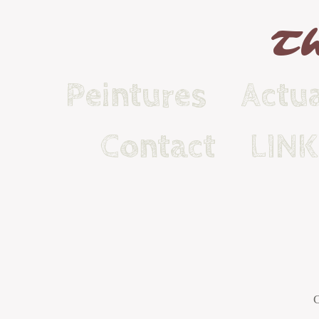
Th
Peintures
Actua
Contact
LIN
C