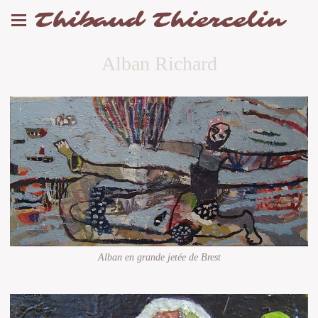
Thibaud Thiercelin
Alban Richard
Alban en grande jetée de Brest