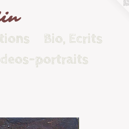
lin
tions
Bio, Ecrits
ideos-portraits