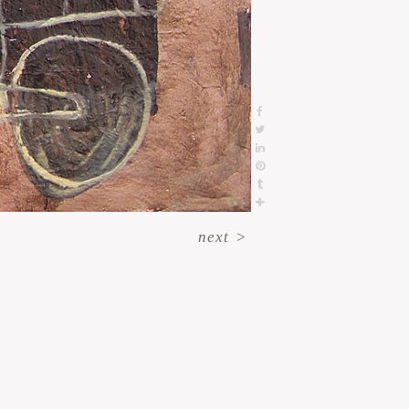
next
>