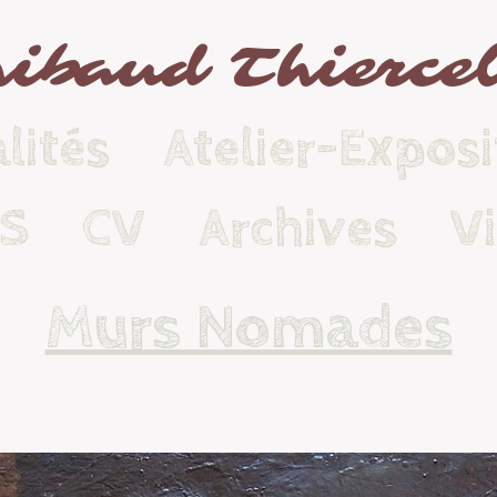
ibaud Thierce
lités
Atelier-Exposi
KS
CV
Archives
V
Murs Nomades