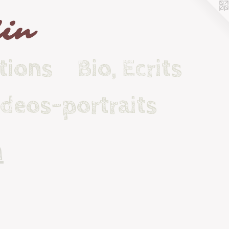
lin
tions
Bio, Ecrits
ideos-portraits
n