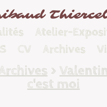
ibaud Thierce
lités
Atelier-Exposi
KS
CV
Archives
V
Archives
>
Valenti
c'est moi