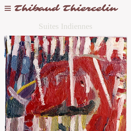
Thibaud Thiercelin
Suites Indiennes