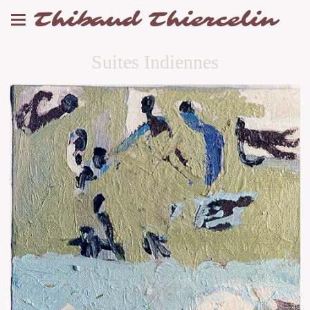
Thibaud Thiercelin
Suites Indiennes