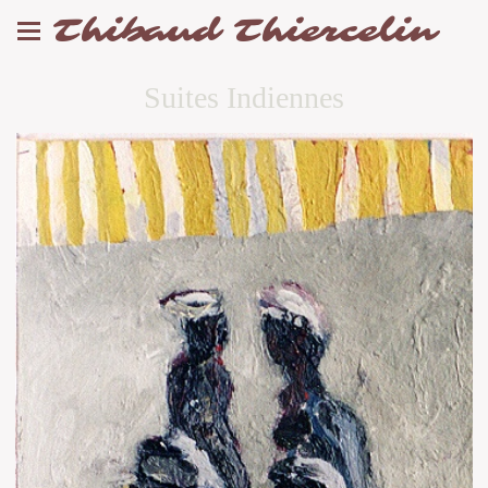
Thibaud Thiercelin
Suites Indiennes