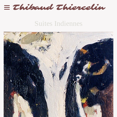
Thibaud Thiercelin
Suites Indiennes