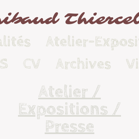
ibaud Thierce
lités
Atelier-Exposi
KS
CV
Archives
V
Atelier /
Expositions /
Presse