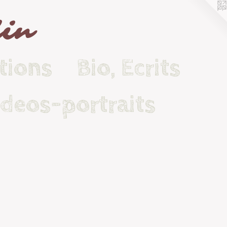
lin
tions
Bio, Ecrits
ideos-portraits