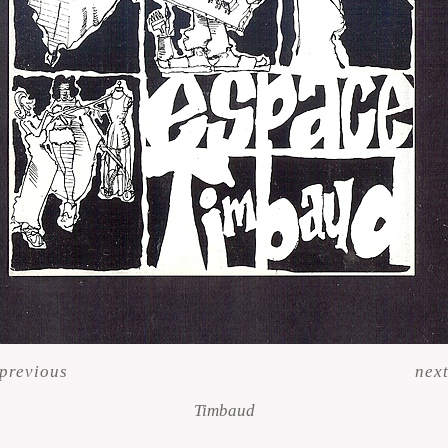
previous
nex
Timbaud