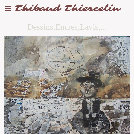
Thibaud Thiercelin
Dessins,Encres,Lavis,...