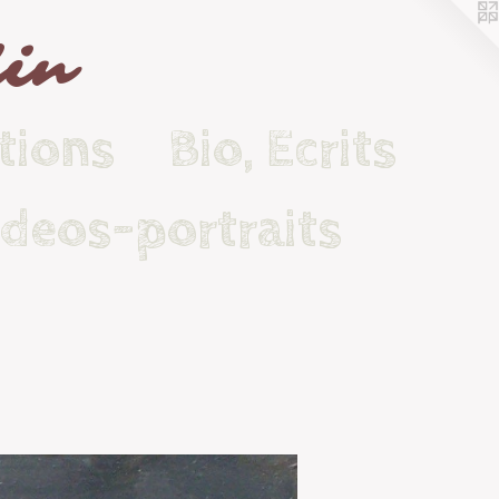
lin
tions
Bio, Ecrits
ideos-portraits