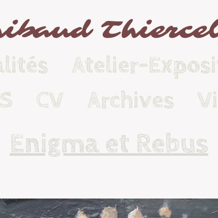
ibaud Thierce
lités
Atelier-Exposi
KS
CV
Archives
V
Enigma et Rebus