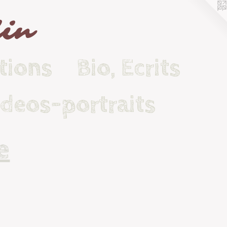
lin
tions
Bio, Ecrits
ideos-portraits
e