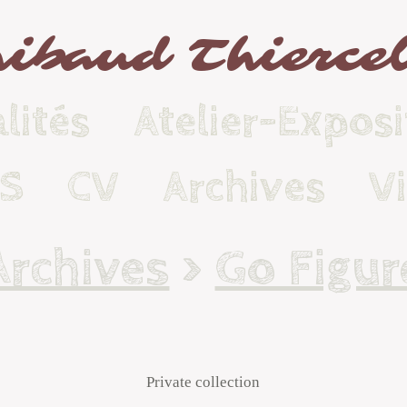
ibaud Thierce
lités
Atelier-Exposi
KS
CV
Archives
V
Archives
>
Go Figur
Private collection