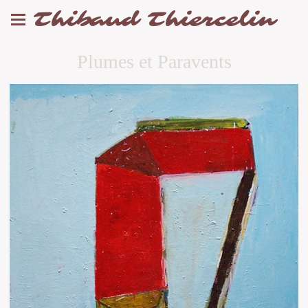
Thibaud Thiercelin
Plumes et Paravents