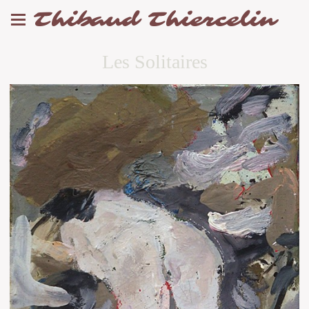
Thibaud Thiercelin
Les Solitaires