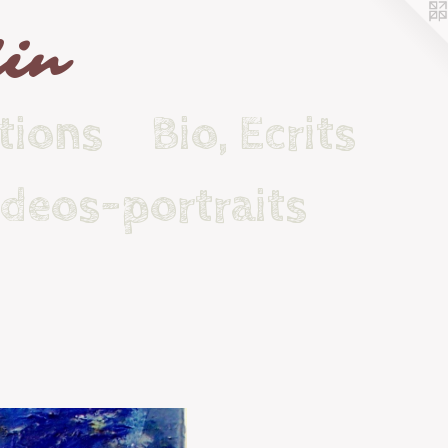
lin
tions
Bio, Ecrits
ideos-portraits