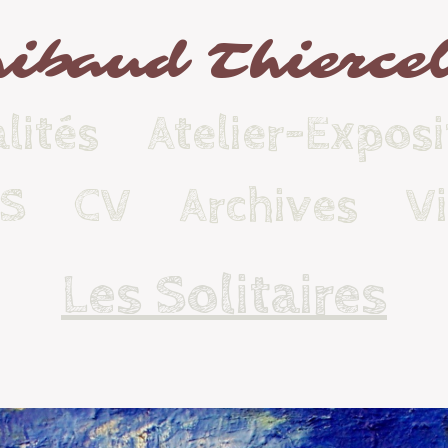
ibaud Thierce
lités
Atelier-Exposi
KS
CV
Archives
V
Les Solitaires