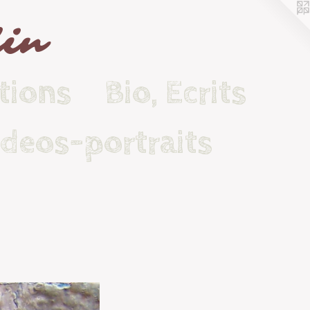
lin
tions
Bio, Ecrits
ideos-portraits