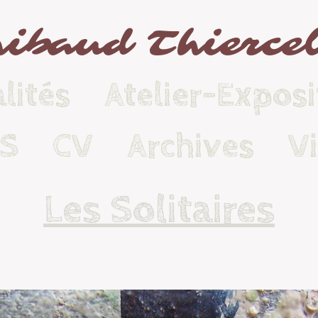
ibaud Thierce
lités
Atelier-Exposi
KS
CV
Archives
V
Les Solitaires