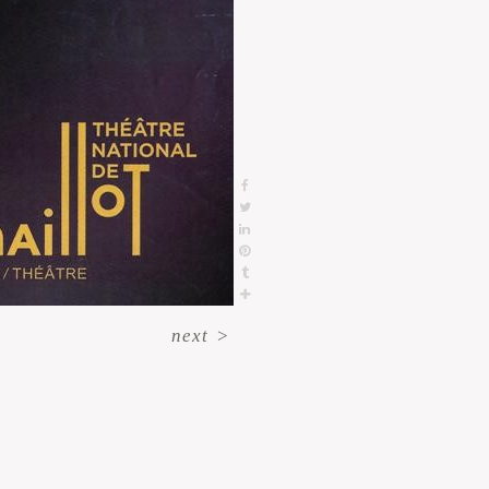
next
>