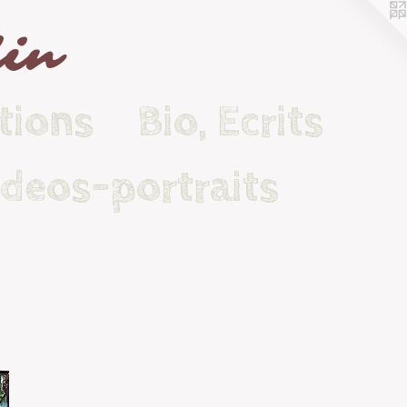
lin
tions
Bio, Ecrits
ideos-portraits