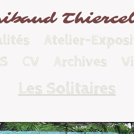
ibaud Thierce
lités
Atelier-Exposi
KS
CV
Archives
V
Les Solitaires