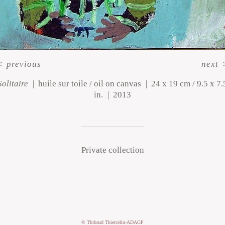
<
previous
next
Solitaire
huile sur toile / oil on canvas
24 x 19 cm / 9.5 x 7.
in.
2013
Private collection
© Thibaud Thiercelin-ADAGP