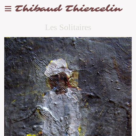
Thibaud Thiercelin
Les Solitaires