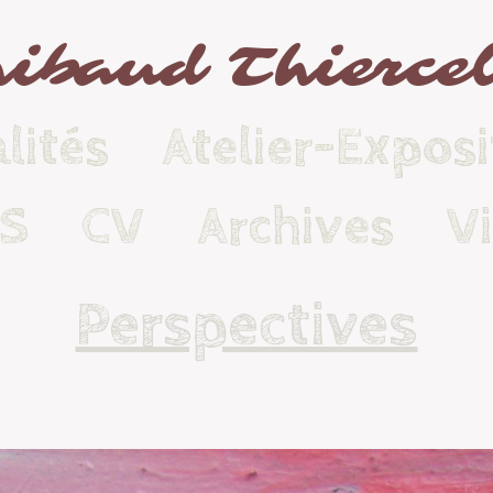
ibaud Thierce
lités
Atelier-Exposi
KS
CV
Archives
V
Perspectives