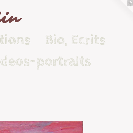
lin
tions
Bio, Ecrits
ideos-portraits