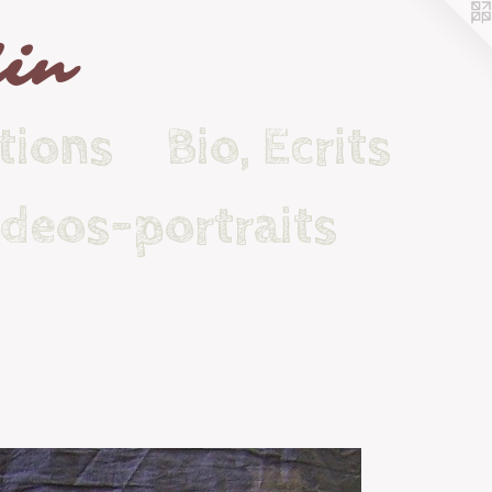
lin
tions
Bio, Ecrits
ideos-portraits