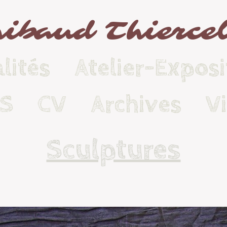
ibaud Thierce
lités
Atelier-Exposi
KS
CV
Archives
V
Sculptures