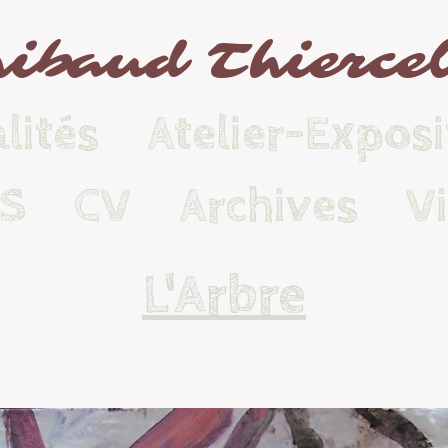
ibaud Thierce
lités
Atelier-Exposi
KS
CV
Archives
V
L'Arbre