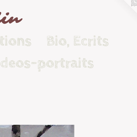
lin
tions
Bio, Ecrits
ideos-portraits