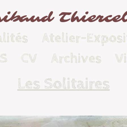
ibaud Thierce
lités
Atelier-Exposi
KS
CV
Archives
V
Les Solitaires