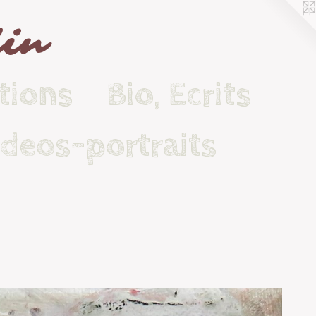
lin
tions
Bio, Ecrits
ideos-portraits