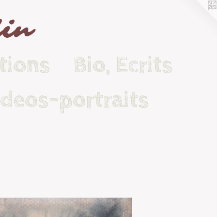
lin
tions
Bio, Ecrits
ideos-portraits