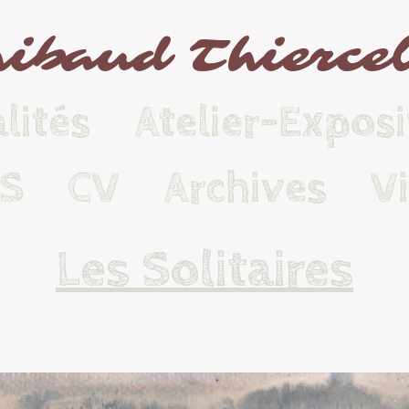
ibaud Thierce
lités
Atelier-Exposi
KS
CV
Archives
V
Les Solitaires