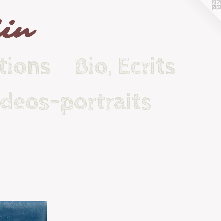
lin
tions
Bio, Ecrits
ideos-portraits