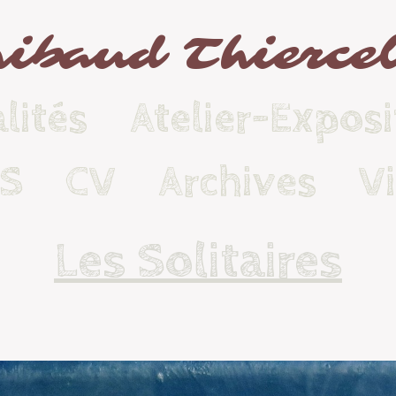
ibaud Thierce
lités
Atelier-Exposi
KS
CV
Archives
V
Les Solitaires