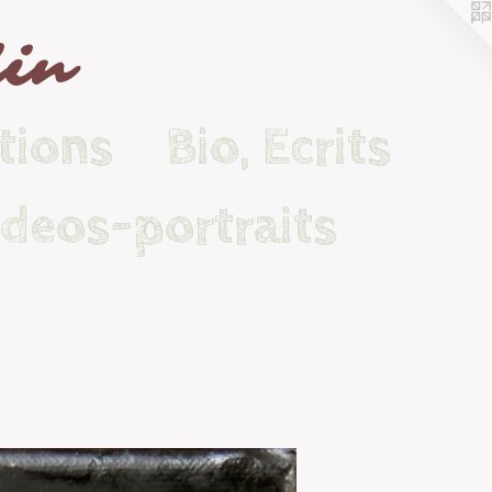
lin
tions
Bio, Ecrits
ideos-portraits