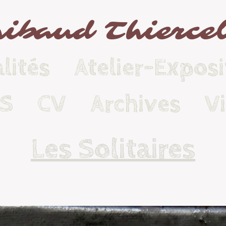
ibaud Thierce
lités
Atelier-Exposi
KS
CV
Archives
V
Les Solitaires