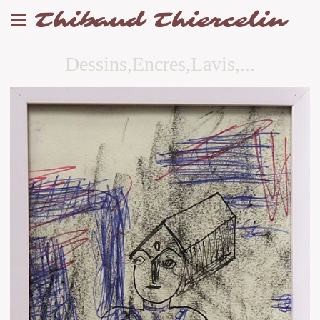
Thibaud Thiercelin
Dessins,Encres,Lavis,...