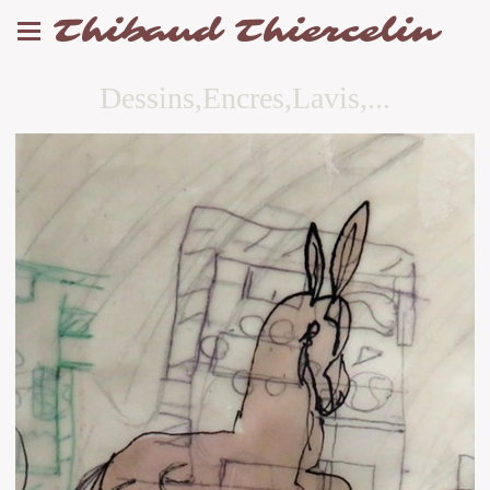
Thibaud Thiercelin
Dessins,Encres,Lavis,...