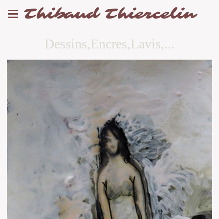
Thibaud Thiercelin
Dessins,Encres,Lavis,...