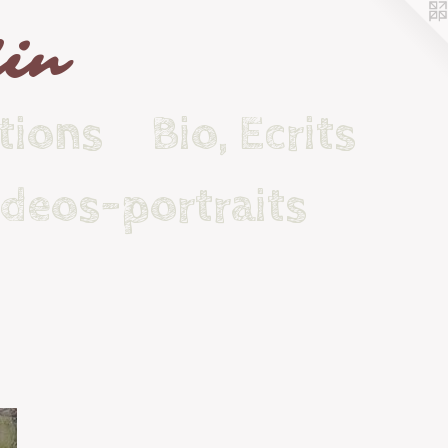
lin
tions
Bio, Ecrits
ideos-portraits