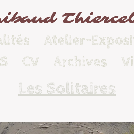
ibaud Thierce
lités
Atelier-Exposi
KS
CV
Archives
V
Les Solitaires