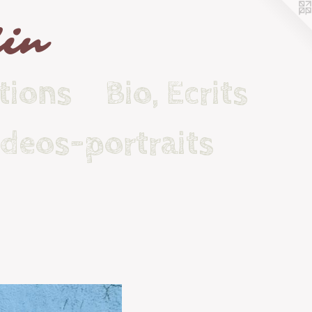
lin
tions
Bio, Ecrits
ideos-portraits