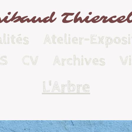
ibaud Thierce
lités
Atelier-Exposi
KS
CV
Archives
V
L'Arbre