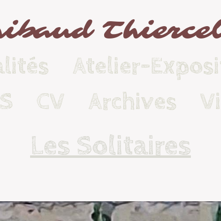
ibaud Thierce
lités
Atelier-Exposi
KS
CV
Archives
V
Les Solitaires