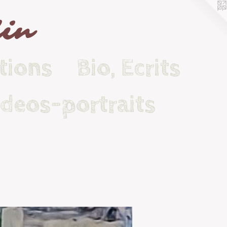
lin
tions
Bio, Ecrits
ideos-portraits