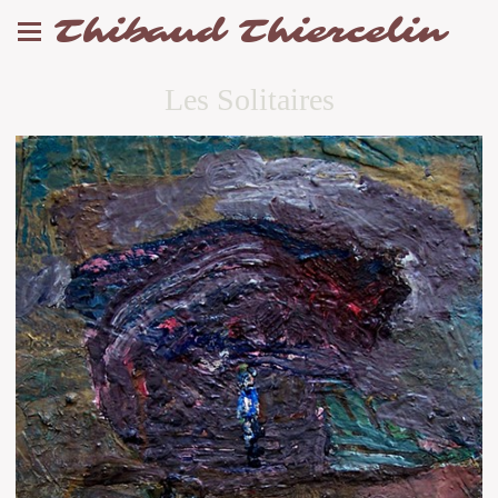
Thibaud Thiercelin
Les Solitaires