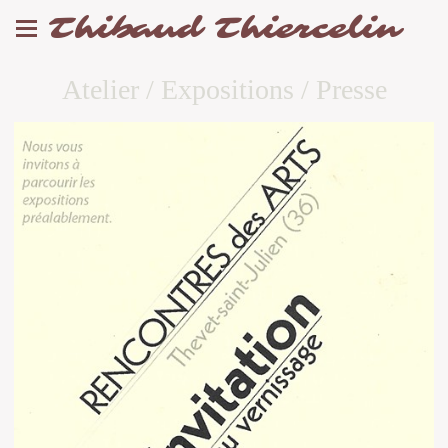
Thibaud Thiercelin
Atelier / Expositions / Presse