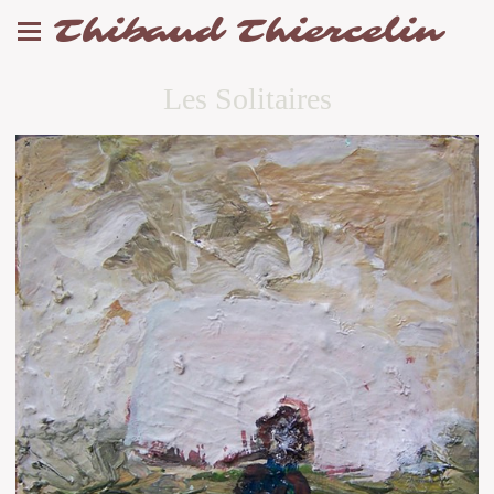
Thibaud Thiercelin
Les Solitaires