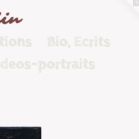
lin
tions
Bio, Ecrits
ideos-portraits