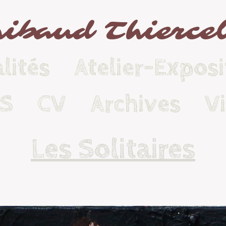
ibaud Thierce
lités
Atelier-Exposi
KS
CV
Archives
V
Les Solitaires