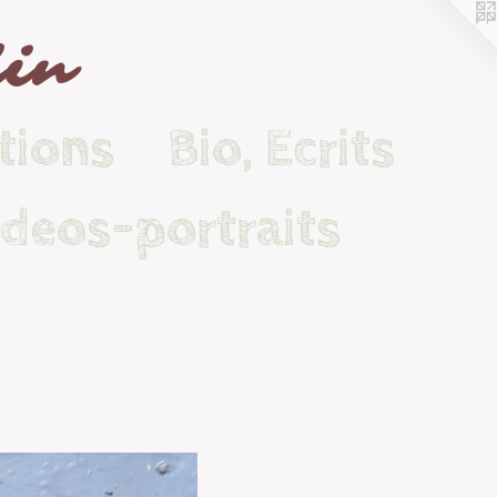
lin
tions
Bio, Ecrits
ideos-portraits