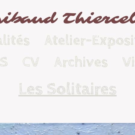
ibaud Thierce
lités
Atelier-Exposi
KS
CV
Archives
V
Les Solitaires