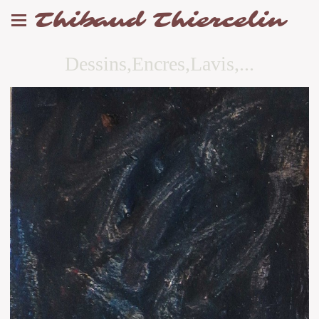
Thibaud Thiercelin
Dessins,Encres,Lavis,...