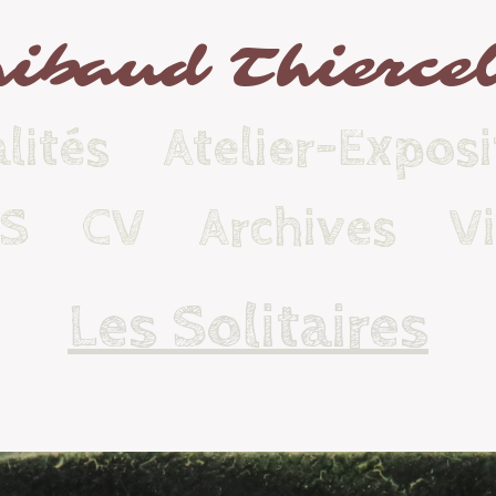
ibaud Thierce
lités
Atelier-Exposi
KS
CV
Archives
V
Les Solitaires