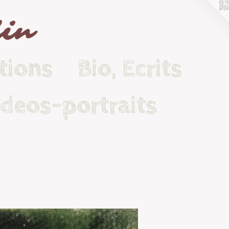
lin
tions
Bio, Ecrits
ideos-portraits