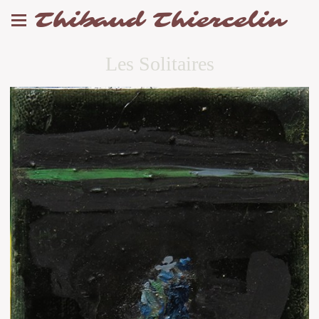
Thibaud Thiercelin
Les Solitaires